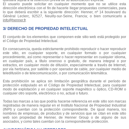
quedará sujeta a la obtención previa de su autorización expresa.
El usuario puede solicitar en cualquier momento que no se utilice esta
dirección electrónica con el fin de hacerle llegar propuestas comerciales, para
lo que deberá escribir a la siguiente dirección: Henner, nº 14 boulevard du
Général Leclerc, 92527, Neuilly-sur-Seine, Francia; o bien comunicarlo a
info@henner.fr
.
3/ DERECHO DE PROPIEDAD INTELECTUAL
El conjunto de los elementos que componen este sitio web está protegido por
el Código de Propiedad Intelectual.
En consecuencia, queda estrictamente prohibido reproducir o hacer reproducir
este sitio, en cualquier soporte, en cualquier formato o por cualquier
procedimiento, así como representar o hacer representar en cualquier idioma,
en cualquier país, a título oneroso o gratuito, de manera integral o por
extractos, en cualquier modo de difusión, especialmente a través de Internet,
por vía hertziana, por satélite o por operador de cable, por cualquier medio de
teledifusión o de telecomunicación, o por comunicación telemática.
Esta prohibición se aplica sin limitación geográfica durante el período de
protección estipulado en el Código de Propiedad Intelectual, para cualquier
modo de explotación y en cualquier soporte magnético u óptico, CD-ROM o
cualquier otro soporte, electrónico o no, actual o futuro.
Todas las marcas a las que podría hacerse referencia en este sitio son marcas
registradas de manera regular en el Instituto Nacional de Propiedad Industrial
(INPI) y cuentan con la protección correspondiente. De igual manera, los
nombres de empresas, de productos y de servicios que se citan en este sitio
web son propiedad de Henner, de Henner Group o de alguno de sus
asociados, y como tales cuentan con la correspondiente protección.