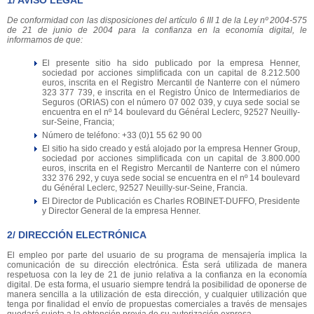
1/ AVISO LEGAL
De conformidad con las disposiciones del artículo 6 III 1 de la Ley nº 2004-575
de 21 de junio de 2004 para la confianza en la economía digital, le
informamos de que:
El presente sitio ha sido publicado por la empresa Henner,
sociedad por acciones simplificada con un capital de 8.212.500
euros, inscrita en el Registro Mercantil de Nanterre con el número
323 377 739, e inscrita en el Registro Único de Intermediarios de
Seguros (ORIAS) con el número 07 002 039, y cuya sede social se
encuentra en el nº 14 boulevard du Général Leclerc, 92527 Neuilly-
sur-Seine, Francia;
Número de teléfono: +33 (0)1 55 62 90 00
El sitio ha sido creado y está alojado por la empresa Henner Group,
sociedad por acciones simplificada con un capital de 3.800.000
euros, inscrita en el Registro Mercantil de Nanterre con el número
332 376 292, y cuya sede social se encuentra en el nº 14 boulevard
du Général Leclerc, 92527 Neuilly-sur-Seine, Francia.
El Director de Publicación es Charles ROBINET-DUFFO, Presidente
y Director General de la empresa Henner.
2/ DIRECCIÓN ELECTRÓNICA
El empleo por parte del usuario de su programa de mensajería implica la
comunicación de su dirección electrónica. Ésta será utilizada de manera
respetuosa con la ley de 21 de junio relativa a la confianza en la economía
digital. De esta forma, el usuario siempre tendrá la posibilidad de oponerse de
manera sencilla a la utilización de esta dirección, y cualquier utilización que
tenga por finalidad el envío de propuestas comerciales a través de mensajes