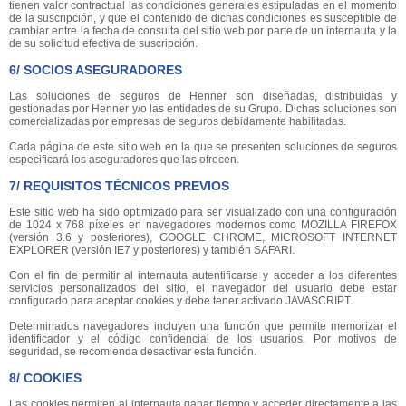
tienen valor contractual las condiciones generales estipuladas en el momento
de la suscripción, y que el contenido de dichas condiciones es susceptible de
cambiar entre la fecha de consulta del sitio web por parte de un internauta y la
de su solicitud efectiva de suscripción.
6/ SOCIOS ASEGURADORES
Las soluciones de seguros de Henner son diseñadas, distribuidas y
gestionadas por Henner y/o las entidades de su Grupo. Dichas soluciones son
comercializadas por empresas de seguros debidamente habilitadas.
Cada página de este sitio web en la que se presenten soluciones de seguros
especificará los aseguradores que las ofrecen.
7/ REQUISITOS TÉCNICOS PREVIOS
Este sitio web ha sido optimizado para ser visualizado con una configuración
de 1024 x 768 píxeles en navegadores modernos como MOZILLA FIREFOX
(versión 3.6 y posteriores), GOOGLE CHROME, MICROSOFT INTERNET
EXPLORER (versión IE7 y posteriores) y también SAFARI.
Con el fin de permitir al internauta autentificarse y acceder a los diferentes
servicios personalizados del sitio, el navegador del usuario debe estar
configurado para aceptar cookies y debe tener activado JAVASCRIPT.
Determinados navegadores incluyen una función que permite memorizar el
identificador y el código confidencial de los usuarios. Por motivos de
seguridad, se recomienda desactivar esta función.
8/ COOKIES
Las cookies permiten al internauta ganar tiempo y acceder directamente a las