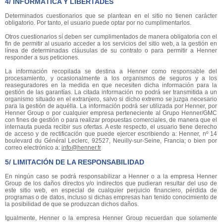
4/ INFORMÁTICA Y LIBERTADES
Determinados cuestionarios que se plantean en el sitio no tienen carácter
obligatorio. Por tanto, el usuario puede optar por no cumplimentarlos.
Otros cuestionarios sí deben ser cumplimentados de manera obligatoria con el
fin de permitir al usuario acceder a los servicios del sitio web, a la gestión en
línea de determinadas cláusulas de su contrato o para permitir a Henner
responder a sus peticiones.
La información recopilada se destina a Henner como responsable del
procesamiento, y ocasionalmente a los organismos de seguros y a los
reaseguradores en la medida en que necesiten dicha información para la
gestión de las garantías. La citada información no podrá ser transmitida a un
organismo situado en el extranjero, salvo si dicho extremo se juzga necesario
para la gestión de aquélla. La información podrá ser utilizada por Henner, por
Henner Group o por cualquier empresa perteneciente al Grupo Henner/GMC
con fines de gestión o para realizar propuestas comerciales, de manera que el
internauta pueda recibir sus ofertas. A este respecto, el usuario tiene derecho
de acceso y de rectificación que puede ejercer escribiendo a: Henner, nº 14
boulevard du Général Leclerc, 92527, Neuilly-sur-Seine, Francia; o bien por
correo electrónico a:
info@henner.fr
5/ LIMITACIÓN DE LA RESPONSABILIDAD
En ningún caso se podrá responsabilizar a Henner o a la empresa Henner
Group de los daños directos y/o indirectos que pudieran resultar del uso de
este sitio web, en especial de cualquier perjuicio financiero, pérdida de
programas o de datos, incluso si dichas empresas han tenido conocimiento de
la posibilidad de que se produzcan dichos daños.
Igualmente, Henner o la empresa Henner Group recuerdan que solamente